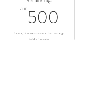
Retraite Yoga
500C
500
CHF
Séjour, Cure ayurvédique et Retraite yoga
Valable 1 semaine
Acheter
Stage
Retraite
Massage ayurvédique
150CH
150
CHF